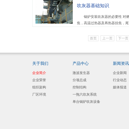
吹灰器基础知识
锅炉安装吹灰器的必要性 对燃
焦，高温过热器及再热器挂焦，尾
现象。水冷壁结焦严重时，大渣使..
首页
上一页
下一页
关于我们
产品中心
新闻资讯
企业简介
激波发生器
企业新闻
企业荣誉
分项总成
行业动态
组织架构
控制结构
媒体报道
厂区环境
一拖六吹灰系统
单台锅炉吹灰设备
明细