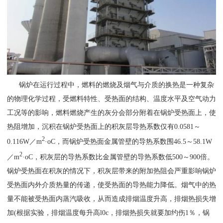
锅炉在运行过程中，燃料的燃烧及烟气与介质的换热是一种复杂
的物理化学过程，受燃料特性、受热面的结构、温度水平及空气动力
工况等的影响，燃料燃烧产生的灰分会部分附着在锅炉受热面上，使
热阻增加，沉积在锅炉受热面上的积灰层导热系数仅有0.0581～
2
0.116W／m
·oC，而锅炉受热面金属管壁的导热系数围46.5～58.1W
2
／m
·oC，积灰层的导热系数比金属管壁的导热系数低500～900倍。
锅炉受热面在积灰的情况下，积灰层带来的附加热阻会严重影响锅炉
受热面内外介质热量的传递，使受热面的导热能力降低。烟气中的热
量不能被受热面内蒸汽吸收，从而造成排烟温度升高，排烟热损失增
加(根据实验，排烟温度每升高l0c，排烟热损失就要加约伤1％，锅