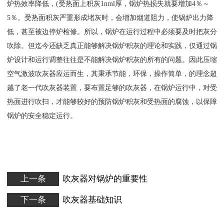
炉热效率降低，(受热面上积灰1nml厚，锅炉热损失就要增加4％～
5％。受热面积灰严重形成堵灰时，会增加烟道阻力，使锅炉出力降
低，甚至被边停炉检修。所以，锅炉在运行过程中必须要及时把灰分
吹除。但迄今还缺乏真正能够解决锅炉积灰的理论和实践，仅通过锅
炉设计和运行调整往往是不能解决锅炉积灰的所有的问题。因此压缩
空气激波吹灰器应运而生，其秉承节能，环保，操作简单，的理念超
越了老一代吹灰器装置，要布置足够的吹灰器，在锅炉运行中，对受
热面进行吹扫，才能够较好的预防锅炉积灰和受热面的腐蚀，以保障
锅炉的安全稳定运行。
上一条
吹灰器对锅炉的重要性
下一条
吹灰器基础知识